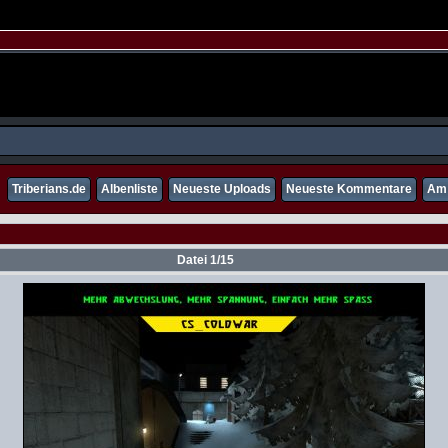
Triberians.de
Albenliste
Neueste Uploads
Neueste Kommentare
Am 
Datei 1/15