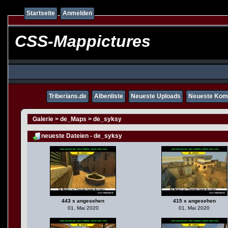
Startseite
Anmelden
CSS-Mappictures
Triberians.de
Albenliste
Neueste Uploads
Neueste Kom
Galerie
>
de_Maps
>
de_syksy
neueste Dateien - de_syksy
443 x angesehen
415 x angesehen
01. Mai 2020
01. Mai 2020